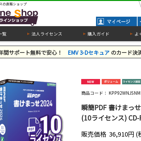
スの直販ショップ
一覧
法人ライセンス
購入ガイド
よ
１年間サポート無料で安心！
EMV 3-Dセキュア
のカード決
商品コード：
KPP92WNJSNM
瞬簡PDF 書けまっせ
(10ライセンス) CD
販売価格
36,910
円 