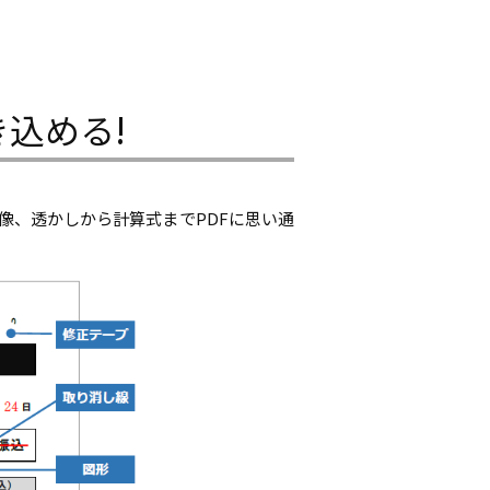
き込める!
像、透かしから計算式までPDFに思い通