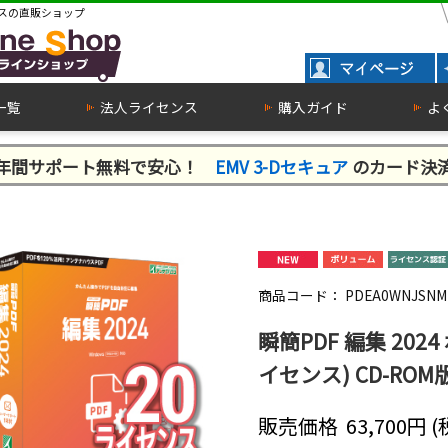
スの直販ショップ
一覧
法人ライセンス
購入ガイド
よ
１年間サポート無料で安心！
EMV 3-Dセキュア
のカード決
商品コード：
PDEA0WNJSNM
瞬簡PDF 編集 20
イセンス) CD-ROM
販売価格
63,700
円 