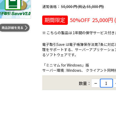
通常価格：
50,000 円 (税込 55,000 円)
期間限定
50%OFF
25,000
円 
※ こちらの製品は 1年間の保守サービス付き
電子取引Save は電子帳簿保存法第7条に
理をサポートする、サーバーアプリケーショ
るソフトウェアです。
「ミニマム for Windows」版
サーバー環境 : Windows、 クライアント同時接続 
−
数量：