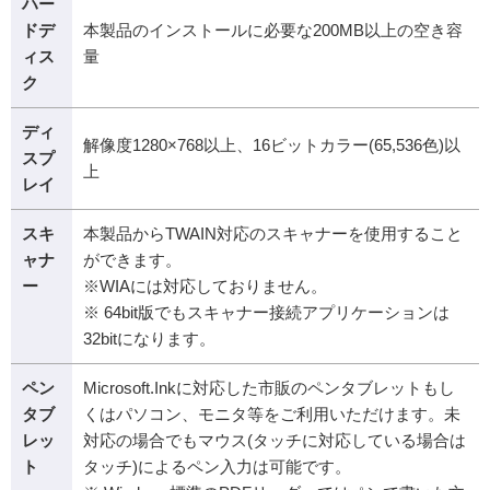
ハー
ドデ
本製品のインストールに必要な200MB以上の空き容
ィス
量
ク
ディ
解像度1280×768以上、16ビットカラー(65,536色)以
スプ
上
レイ
スキ
本製品からTWAIN対応のスキャナーを使用すること
ャナ
ができます。
ー
※WIAには対応しておりません。
※ 64bit版でもスキャナー接続アプリケーションは
32bitになります。
ペン
Microsoft.Inkに対応した市販のペンタブレットもし
タブ
くはパソコン、モニタ等をご利用いただけます。未
レッ
対応の場合でもマウス(タッチに対応している場合は
ト
タッチ)によるペン入力は可能です。