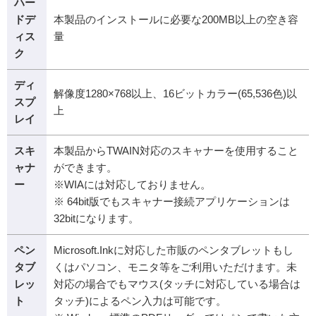
ハー
ドデ
本製品のインストールに必要な200MB以上の空き容
ィス
量
ク
ディ
解像度1280×768以上、16ビットカラー(65,536色)以
スプ
上
レイ
スキ
本製品からTWAIN対応のスキャナーを使用すること
ャナ
ができます。
ー
※WIAには対応しておりません。
※ 64bit版でもスキャナー接続アプリケーションは
32bitになります。
ペン
Microsoft.Inkに対応した市販のペンタブレットもし
タブ
くはパソコン、モニタ等をご利用いただけます。未
レッ
対応の場合でもマウス(タッチに対応している場合は
ト
タッチ)によるペン入力は可能です。