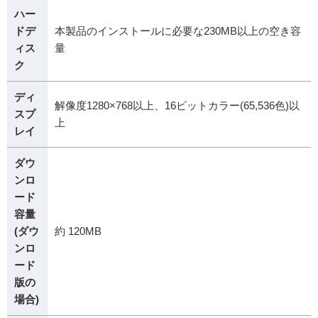
ハー
ドデ
本製品のインストールに必要な230MB以上の空き容
ィス
量
ク
ディ
解像度1280×768以上、16ビットカラー(65,536色)以
スプ
上
レイ
ダウ
ンロ
ード
容量
(ダウ
約 120MB
ンロ
ード
版の
場合)