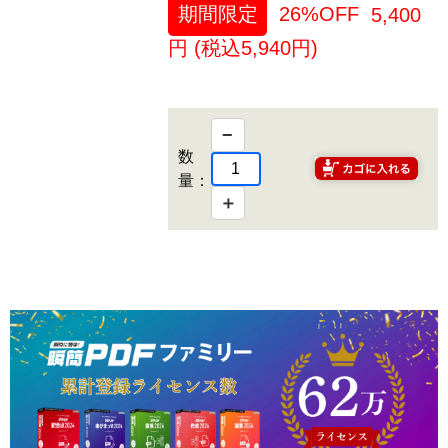
期間限定
26%OFF
5,400
円 (税込
5,940
円)
−
数
量：
＋