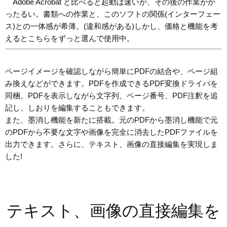
Adobe Acrobat と比べると起動は速いが、その後の作業がか
ったるい。書類への作業と、このソフトの関係(インターフェー
ス)との一体感が希薄。(違和感がある)しかし、価格と機能を考
えるとこちらをずっと選んで使用中。
ページイメージを確認しながら簡単にPDFの結合や、ページ組
み換えなどができます。PDFを作成できるPDF変換ドライバを
同梱。PDFを表示しながら文字列、ページ番号、PDF注釈を追
記し、しおりを編集することもできます。
また、墨消し機能を新たに搭載。元のPDFから墨消し機能で元
のPDFから不要な文字や画像を完全に消去したPDFファイルを
出力できます。さらに、テキスト、画像の直接編集を実現しま
した!
テキスト、画像の直接編集を