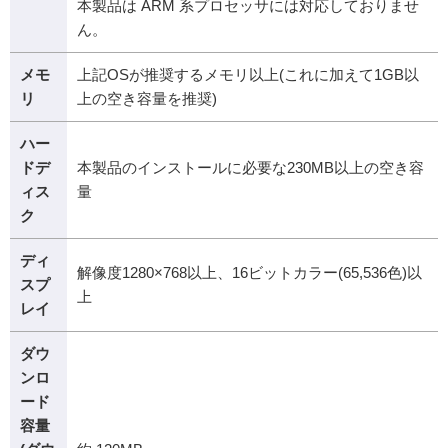
本製品は ARM 系プロセッサには対応しておりませ
ん。
メモ
上記OSが推奨するメモリ以上(これに加えて1GB以
リ
上の空き容量を推奨)
ハー
ドデ
本製品のインストールに必要な230MB以上の空き容
ィス
量
ク
ディ
解像度1280×768以上、16ビットカラー(65,536色)以
スプ
上
レイ
ダウ
ンロ
ード
容量