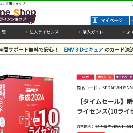
スの直販ショップ
一覧
法人ライセンス
購入ガイド
よ
１年間サポート無料で安心！
EMV 3-Dセキュア
のカード決
商品コード：
SPDA0WNJSNM
【タイムセール】瞬簡P
ライセンス(10ライセ
通常価格：
13,540
円 (税込
14,894