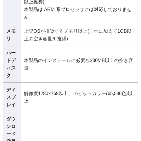
以上推奨)
本製品は ARM 系プロセッサには対応しておりませ
ん。
メモ
上記OSが推奨するメモリ以上(これに加えて1GB以
リ
上の空き容量を推奨)
ハー
ドデ
本製品のインストールに必要な230MB以上の空き容
ィス
量
ク
ディ
解像度1280×768以上、16ビットカラー(65,536色)以
スプ
上
レイ
ダウ
ンロ
ード