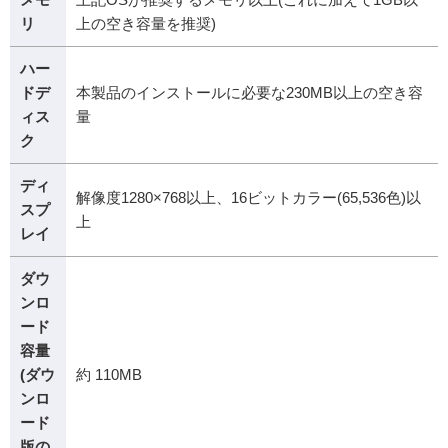
リ
上の空き容量を推奨)
ハー
ドデ
本製品のインストールに必要な230MB以上の空き容
ィス
量
ク
ディ
解像度1280×768以上、16ビットカラー(65,536色)以
スプ
上
レイ
ダウ
ンロ
ード
容量
(ダウ
約 110MB
ンロ
ード
版の