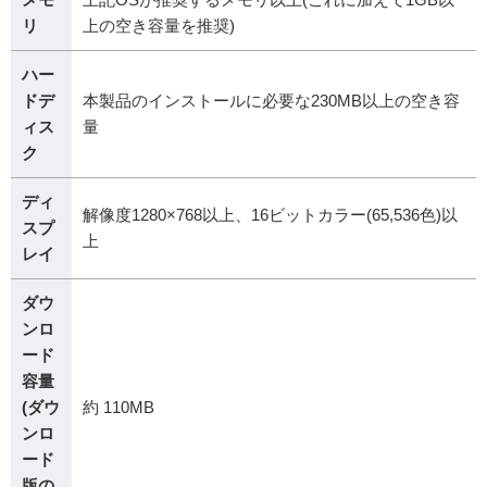
リ
上の空き容量を推奨)
ハー
ドデ
本製品のインストールに必要な230MB以上の空き容
ィス
量
ク
ディ
解像度1280×768以上、16ビットカラー(65,536色)以
スプ
上
レイ
ダウ
ンロ
ード
容量
(ダウ
約 110MB
ンロ
ード
版の