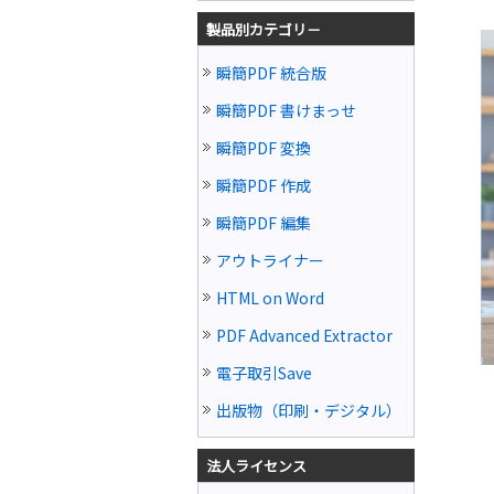
製品別カテゴリ－
瞬簡PDF 統合版
瞬簡PDF 書けまっせ
瞬簡PDF 変換
瞬簡PDF 作成
瞬簡PDF 編集
アウトライナー
HTML on Word
PDF Advanced Extractor
電子取引Save
出版物（印刷・デジタル）
法人ライセンス