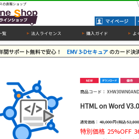
スの直販ショップ
一覧
法人ライセンス
購入ガイド
よ
１年間サポート無料で安心！
EMV 3-Dセキュア
のカード決
商品コード：
XHW30WN0AN
HTML on Word
通常価格：
48,000
円 (税込
52,800
特別価格
25%OFF
3