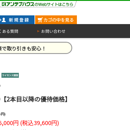
くある質問
お問い合わせ
済で取り引きも安心！
D
 V3.0【2本目以降の優待価格】
円)
6,000
円 (税込
39,600
円)