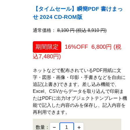
【タイムセール】瞬簡PDF 書けまっ
せ 2024 CD-ROM版
通常価格：
8,100 円 (税込 8,910 円)
期間限定
16%OFF
6,800
円 (税
込
7,480
円)
ネットなどで配布されているPDF用紙に文
字・図形・画像・印影・手書きなどを自由に
追記(上書き)できます。差し込み機能で、
Excel、CSVからデータを取り込んで印刷ま
たはPDFに出力!オブジェクトテンプレート機
能で記入した内容のみを保存し、記入内容を
再利用できます。
−
＋
数量：