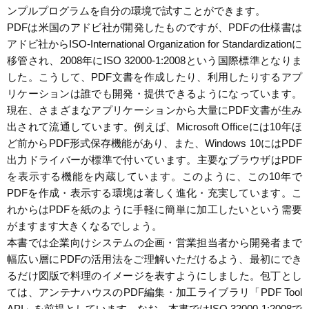
ンプルプログラムを自分の環境で試すことができます。
PDFは米国のアドビ社が開発したものですが、PDFの仕様書は
アドビ社からISO-International Organization for Standardizationに
移管され、2008年にISO 32000-1:2008という国際標準となりま
した。こうして、PDF文書を作成したり、利用したりするアプ
リケーションは誰でも開発・提供できるようになっています。
現在、さまざまなアプリケーションから大量にPDF文書が生み
出されて流通しています。例えば、Microsoft Officeには10年ほ
ど前からPDF形式保存機能があり、また、Windows 10にはPDF
出力ドライバーが標準で付いています。主要なブラウザはPDF
を表示する機能を内蔵しています。このように、この10年で
PDFを作成・表示する環境は著しく進化・充実しています。こ
れからはPDFを紙のように手軽に簡単に加工したいという需要
がますます大きくなるでしょう。
本書では企業向けシステムの企画・営業担当者から開発者まで
幅広い層にPDFの活用法をご理解いただけるよう、最初にでき
るだけ図版で料理のイメージを表すようにしました。包丁とし
ては、アンテナハウスのPDF編集・加工ライブラリ「PDF Tool
API」を前提としています。なお、本書ではISO 32000-1:2008で