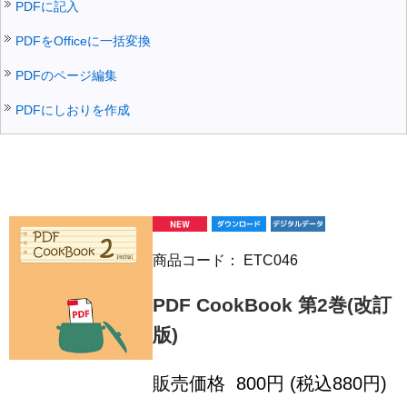
PDFに記入
PDFをOfficeに一括変換
PDFのページ編集
PDFにしおりを作成
商品コード：
ETC046
PDF CookBook 第2巻(改訂
版)
販売価格
800
円 (税込
880
円)