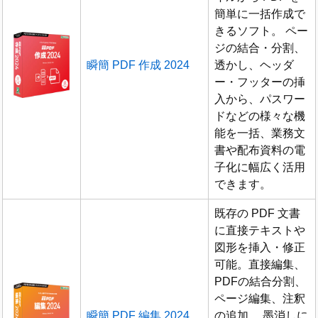
簡単に一括作成で
きるソフト。 ペー
ジの結合・分割、
瞬簡 PDF 作成 2024
透かし、ヘッダ
ー・フッターの挿
入から、パスワー
ドなどの様々な機
能を一括、業務文
書や配布資料の電
子化に幅広く活用
できます。
既存の PDF 文書
に直接テキストや
図形を挿入・修正
可能。直接編集、
PDFの結合分割、
ページ編集、注釈
瞬簡 PDF 編集 2024
の追加、 墨消しに